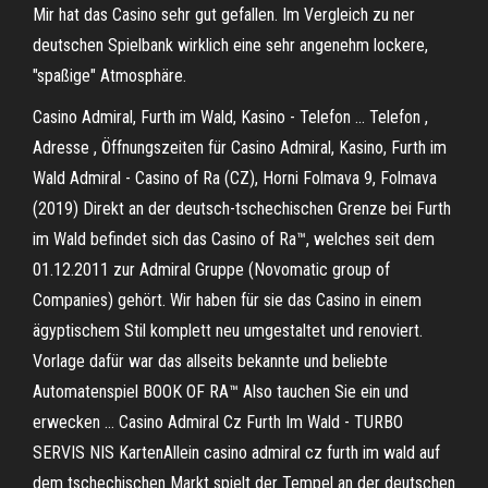
Mir hat das Casino sehr gut gefallen. Im Vergleich zu ner
deutschen Spielbank wirklich eine sehr angenehm lockere,
"spaßige" Atmosphäre.
Casino Admiral, Furth im Wald, Kasino - Telefon ... Telefon ,
Adresse , Öffnungszeiten für Casino Admiral, Kasino, Furth im
Wald Admiral - Casino of Ra (CZ), Horni Folmava 9, Folmava
(2019) Direkt an der deutsch-tschechischen Grenze bei Furth
im Wald befindet sich das Casino of Ra™, welches seit dem
01.12.2011 zur Admiral Gruppe (Novomatic group of
Companies) gehört. Wir haben für sie das Casino in einem
ägyptischem Stil komplett neu umgestaltet und renoviert.
Vorlage dafür war das allseits bekannte und beliebte
Automatenspiel BOOK OF RA™ Also tauchen Sie ein und
erwecken ... Casino Admiral Cz Furth Im Wald - TURBO
SERVIS NIS KartenAllein casino admiral cz furth im wald auf
dem tschechischen Markt spielt der Tempel an der deutschen